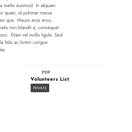
 mattis euismod. In aliquam
r quam, id pulvinar massa
es quis. Mauris eros eros,
atis non blandit a, consequat
unc. Etiam vel mollis ligula. Sed
illa felis ac lorem congue
tas.
PDF
Volunteers List
PRIVATE