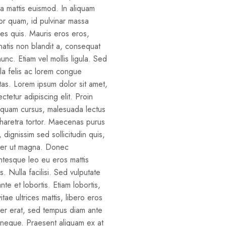
 mattis euismod. In aliquam
r quam, id pulvinar massa
es quis. Mauris eros eros,
atis non blandit a, consequat
unc. Etiam vel mollis ligula. Sed
illa felis ac lorem congue
as. Lorem ipsum dolor sit amet,
ctetur adipiscing elit. Proin
 quam cursus, malesuada lectus
haretra tortor. Maecenas purus
, dignissim sed sollicitudin quis,
er ut magna. Donec
ntesque leo eu eros mattis
us. Nulla facilisi. Sed vulputate
nte et lobortis. Etiam lobortis,
vitae ultrices mattis, libero eros
er erat, sed tempus diam ante
 neque. Praesent aliquam ex at