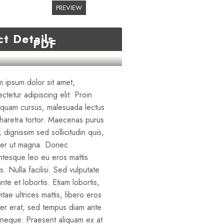
PREVIEW
ct Details
PDF
 ipsum dolor sit amet,
ctetur adipiscing elit. Proin
 quam cursus, malesuada lectus
haretra tortor. Maecenas purus
, dignissim sed sollicitudin quis,
er ut magna. Donec
ntesque leo eu eros mattis
us. Nulla facilisi. Sed vulputate
nte et lobortis. Etiam lobortis,
vitae ultrices mattis, libero eros
er erat, sed tempus diam ante
 neque. Praesent aliquam ex at