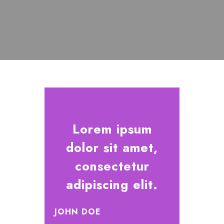
Lorem ipsum
dolor sit amet,
consectetur
adipiscing elit.
JOHN DOE